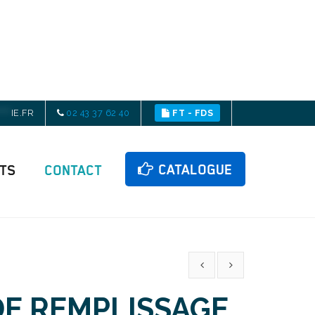
****
IE.FR
02 43 37 62 40
FT - FDS
CATALOGUE
ITS
CONTACT
DE REMPLISSAGE