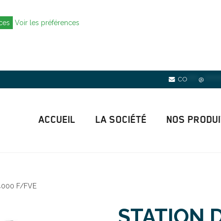
nces
Voir les préférences
CO
*****
@
*******
ACCUEIL
LA SOCIÉTÉ
NOS PRODU
4000 F/FVE
STATION 