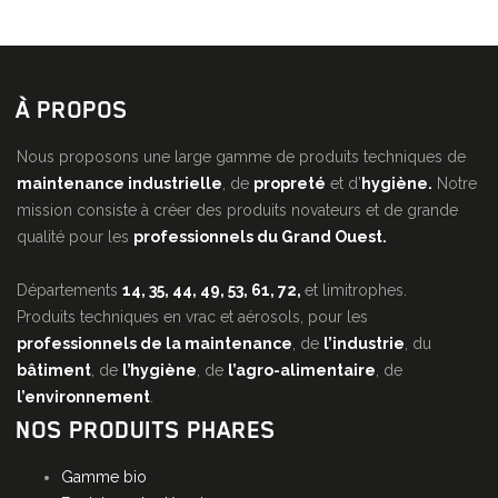
À PROPOS
Nous proposons une large gamme de produits techniques de
maintenance industrielle
, de
propreté
et d’
hygiène.
Notre
mission consiste à créer des produits novateurs et de grande
qualité pour les
professionnels du Grand Ouest.
Départements
14, 35, 44, 49, 53, 61, 72,
et limitrophes.
Produits techniques en vrac et aérosols, pour les
professionnels de la maintenance
, de
l’industrie
, du
bâtiment
, de
l’hygiène
, de
l’agro-alimentaire
, de
l’environnement
.
NOS PRODUITS PHARES
Gamme bio