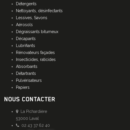
Détergents
Nettoyants, désinfectants
Lessives, Savons
Aérosols
Dégraissants bitumeux
Décapants
Lubrifiants
Rénovateurs façades
Insecticides, raticides
Absorbants
Détartrants
Pulvérisateurs
Papiers
NOUS CONTACTER
La Pichardière
53000 Laval
02 43 37 62 40