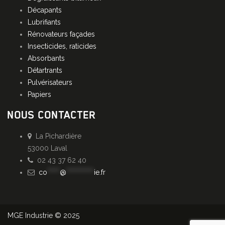
Décapants
Lubrifiants
Rénovateurs façades
Insecticides, raticides
Absorbants
Détartrants
Pulvérisateurs
Papiers
NOUS CONTACTER
La Pichardière
53000 Laval
02 43 37 62 40
co
*****
@
***********
ie.fr
MGE Industrie © 2025