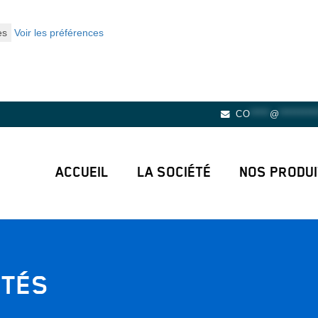
es
Voir les préférences
CO
*****
@
**********
ACCUEIL
LA SOCIÉTÉ
NOS PRODU
ITÉS