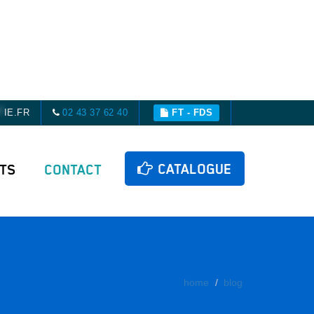
*
IE.FR
02 43 37 62 40
FT - FDS
CATALOGUE
ITS
CONTACT
home
blog