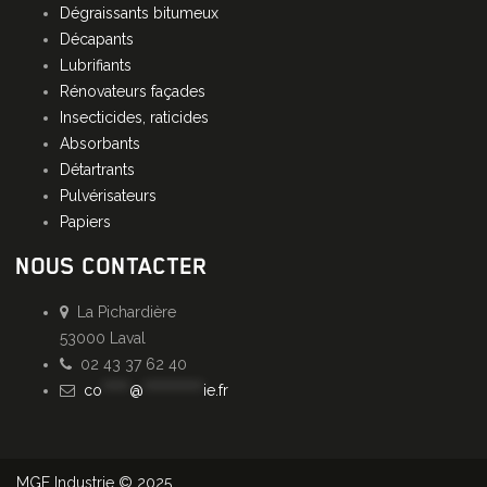
Dégraissants bitumeux
Décapants
Lubrifiants
Rénovateurs façades
Insecticides, raticides
Absorbants
Détartrants
Pulvérisateurs
Papiers
NOUS CONTACTER
La Pichardière
53000 Laval
02 43 37 62 40
co
*****
@
***********
ie.fr
MGE Industrie © 2025